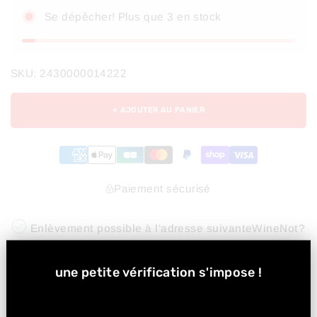
Se dépêcher! Plus que 3 en stock
SKU:
2430000014222
+ AJOUTER AU PANIER
Paiement sécurisé
Enlèvement possible à l'adresse suivante
WineNot?
Morzine
Habituellement prête en 24 heures
une petite vérification s'impose
!
Afficher les informations sur la boutique