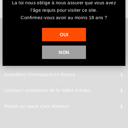
La loi nous oblige à nous assurer que vous avez
l'âge requis pour visiter ce site.
Confirmez-vous avoir au moins 18 ans ?
OUI
Comment récupérer votre produit ?
Nos options de livraison
NON
Expédition Chronopost en France
Livraison communes de la Vallée d'Aulps
Retrait sur place chez Winenot